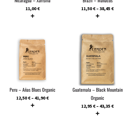
Nicaragua – Xarisma
Brazil – Manacus
11,00
€
11,50
€
–
38,45
€
Peru – Añas Blues Organic
Guatemala – Black Mountain
Organic
12,50
€
–
41,90
€
12,95
€
–
43,35
€