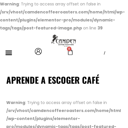
Warning
: Trying to access array offset on false in
/srv/vhost/camdencoffeeroasters.com/home/html/wp-
content/plugins/elementor-pro/modules/dynamic-
tags/tags/post-featured-image.php
on line
39
0
/
APRENDE A ESCOGER CAFÉ
Warning
: Trying to access array offset on false in
/srv/vhost/camdencoffeeroasters.com/home/html
/wp-content/plugins/elementor-
pro/modules/dynamic-tags/tags/post-featured-