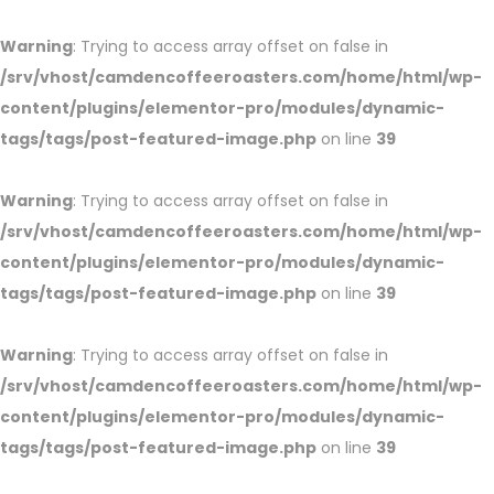
Warning
: Trying to access array offset on false in
/srv/vhost/camdencoffeeroasters.com/home/html/wp-
content/plugins/elementor-pro/modules/dynamic-
tags/tags/post-featured-image.php
on line
39
Warning
: Trying to access array offset on false in
/srv/vhost/camdencoffeeroasters.com/home/html/wp-
content/plugins/elementor-pro/modules/dynamic-
tags/tags/post-featured-image.php
on line
39
Warning
: Trying to access array offset on false in
/srv/vhost/camdencoffeeroasters.com/home/html/wp-
content/plugins/elementor-pro/modules/dynamic-
tags/tags/post-featured-image.php
on line
39